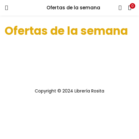
0
Ofertas de la semana
ENTRAR
REGISTRARSE
Ofertas de la semana
Introduce tu nombre de usuario y contraseña para iniciar
sesión.
Recuérdame
Copyright © 2024 Librería Rosita
¿Contraseña perdida?