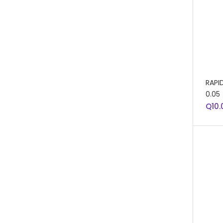
AÑA
RAPI
0.05
Q
10.