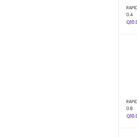
AÑA
RAPI
0.4
Q
10.
AÑA
RAPI
0.8
Q
10.