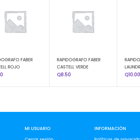
DIR AL CARRITO
AÑADIR AL CARRITO
AÑADI
DOGRAFO FABER
RAPIDOGRAFO FABER
RAPIDO
ELL ROJO
CASTELL VERDE
LAUND
50
Q
8.50
Q
10.0
MI USUARIO
INFORMACIÓN
Cerrar sesión
Políticas de privacid