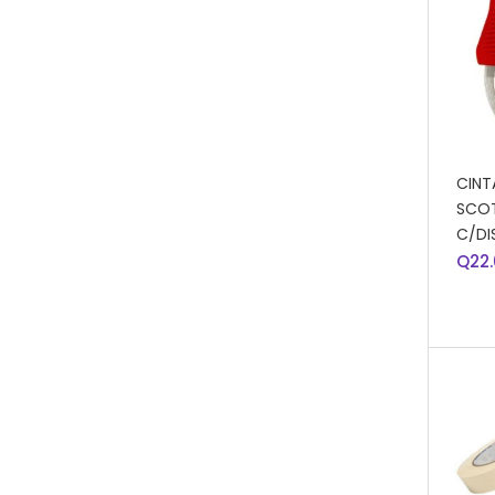
AÑA
CINT
SCOT
C/DI
Q
22