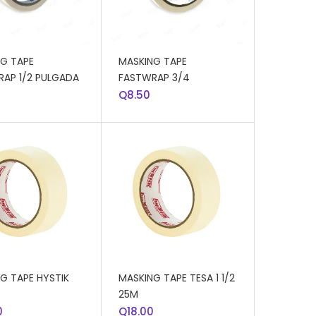
R AL CARRITO
AÑADIR AL CARRITO
G TAPE
MASKING TAPE
AP 1/2 PULGADA
FASTWRAP 3/4
Q
8.50
R AL CARRITO
AÑADIR AL CARRITO
G TAPE HYSTIK
MASKING TAPE TESA 1 1/2
25M
0
Q
18.00