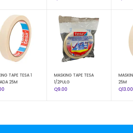
DIR AL CARRITO
AÑADIR AL CARRITO
AÑADI
ING TAPE TESA 1
MASKING TAPE TESA
MASKIN
ADA 25M
1/2PULG
25M
00
Q
9.00
Q
13.00