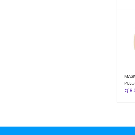
AÑA
MASK
PULG
Q
18.