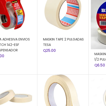
DIR AL CARRITO
AÑADIR AL CARRITO
A ADHESIVA ENVIOS
MASKIN TAPE 2 PULGADAS
CH 142-ESF
TESA
AÑADI
SPENSADOR
Q
25.00
MASKIN
.00
1/2 PU
Q
6.50