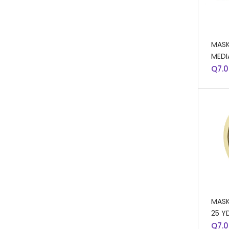
AÑA
MASK
MEDI
Q
7.
AÑA
MASK
25 Y
Q
7.