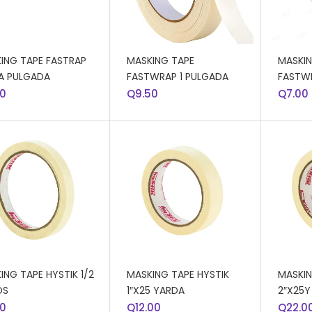
DIR AL CARRITO
AÑADIR AL CARRITO
AÑADI
ING TAPE FASTRAP
MASKING TAPE
MASKIN
A PULGADA
FASTWRAP 1 PULGADA
FASTWR
00
Q
9.50
Q
7.00
DIR AL CARRITO
AÑADIR AL CARRITO
AÑADI
ING TAPE HYSTIK 1/2
MASKING TAPE HYSTIK
MASKIN
DS
1″X25 YARDA
2″X25Y
00
Q
12.00
Q
22.0