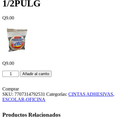
1/2PULG
Q
9.00
Q
9.00
MASKING
Añadir al carrito
TAPE
TESA
1/2PULG
Comprar
cantidad
SKU:
7707314792531
Categorías:
CINTAS ADHESIVAS
,
ESCOLAR-OFICINA
Productos Relacionados