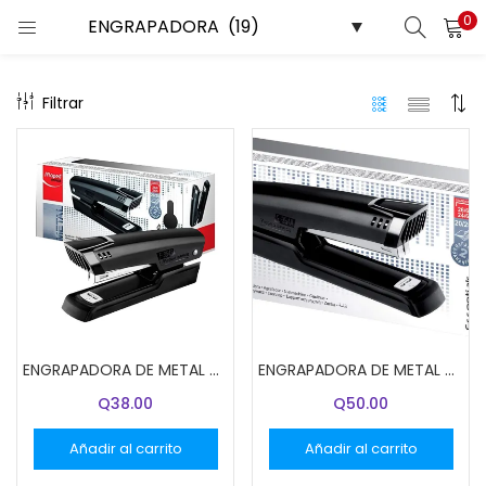
0
ENTRAR
REGISTRARSE
Filtrar
Introduce tu nombre de usuario y contraseña para iniciar
sesión.
Recuérdame
ENGRAPADORA DE METAL MAPED 3543
ENGRAPADORA DE METAL MAPED E-3544
¿Contraseña perdida?
Q
38.00
Q
50.00
Añadir al carrito
Añadir al carrito