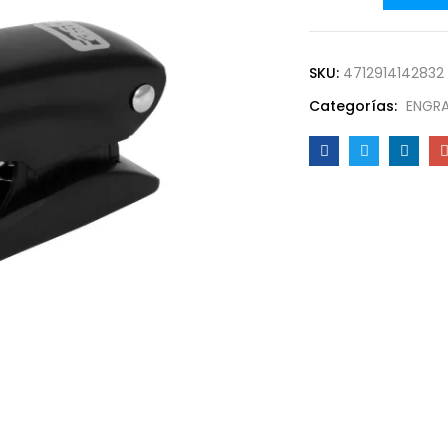
SKU:
4712914142832
Categorías:
ENGR