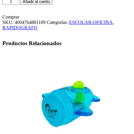
RAPIDOGRAFO
Añadir al carrito
EDDING
0.6
cantidad
Comprar
SKU:
4004764881109
Categorías:
ESCOLAR-OFICINA
,
RAPIDOGRAFO
Productos Relacionados