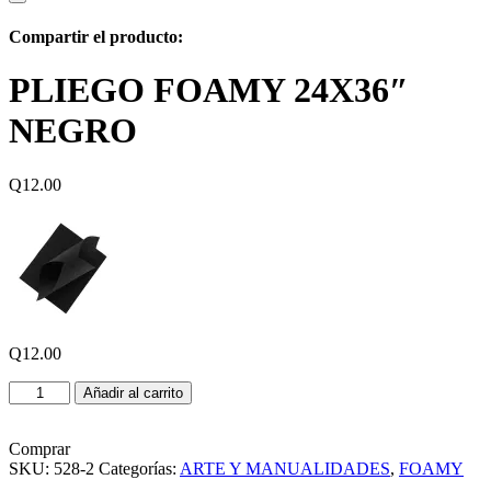
Compartir el producto:
PLIEGO FOAMY 24X36″
NEGRO
Q
12.00
Q
12.00
PLIEGO
Añadir al carrito
FOAMY
24X36″
NEGRO
Comprar
cantidad
SKU:
528-2
Categorías:
ARTE Y MANUALIDADES
,
FOAMY