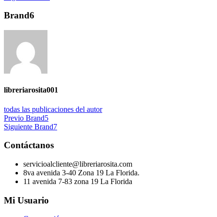
Brand6
libreriarosita001
todas las publicaciones del autor
Navegación
Publicación
Previo
Brand5
anterior:
Siguiente
Siguiente
Brand7
de
post:
entradas
Contáctanos
servicioalcliente@libreriarosita.com
8va avenida 3-40 Zona 19 La Florida.
11 avenida 7-83 zona 19 La Florida
Mi Usuario