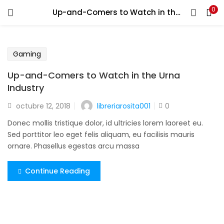
0
Up-and-Comers to Watch in the Urna Industry
ENTRAR
REGISTRARSE
Introduce tu nombre de usuario y contraseña para iniciar
Gaming
sesión.
Up-and-Comers to Watch in the Urna
Industry
libreriarosita001
octubre 12, 2018
0
Donec mollis tristique dolor, id ultricies lorem laoreet eu.
Recuérdame
Sed porttitor leo eget felis aliquam, eu facilisis mauris
ornare. Phasellus egestas arcu massa
Continue Reading
¿Contraseña perdida?