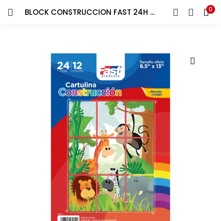
0
BLOCK CONSTRUCCION FAST 24H OFICIO
ENTRAR
REGISTRARSE
Introduce tu nombre de usuario y contraseña para iniciar
sesión.
Recuérdame
¿Contraseña perdida?