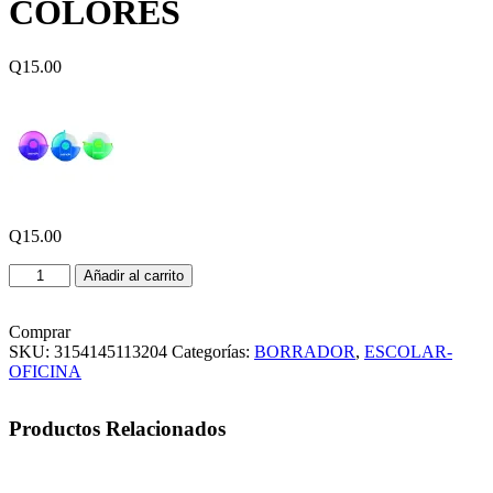
COLORES
Q
15.00
Q
15.00
BORRADOR
Añadir al carrito
MAPED
ZENOA
COLORES
Comprar
cantidad
SKU:
3154145113204
Categorías:
BORRADOR
,
ESCOLAR-
OFICINA
Productos Relacionados