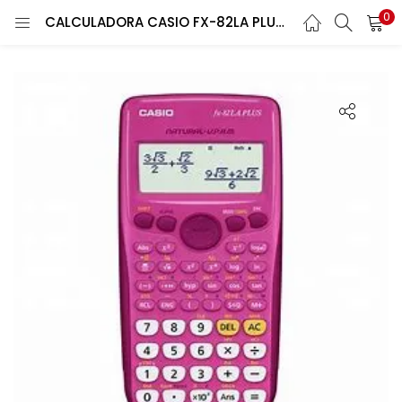
0
CALCULADORA CASIO FX-82LA PLUS 252 FUNC. FUCCIA
ENTRAR
REGISTRARSE
Introduce tu nombre de usuario y contraseña para iniciar
sesión.
Recuérdame
¿Contraseña perdida?