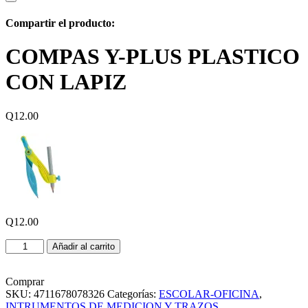
Compartir el producto:
COMPAS Y-PLUS PLASTICO
CON LAPIZ
Q
12.00
Q
12.00
COMPAS
Añadir al carrito
Y-
PLUS
PLASTICO
Comprar
CON
SKU:
4711678078326
Categorías:
ESCOLAR-OFICINA
,
LAPIZ
INTRUMENTOS DE MEDICION Y TRAZOS