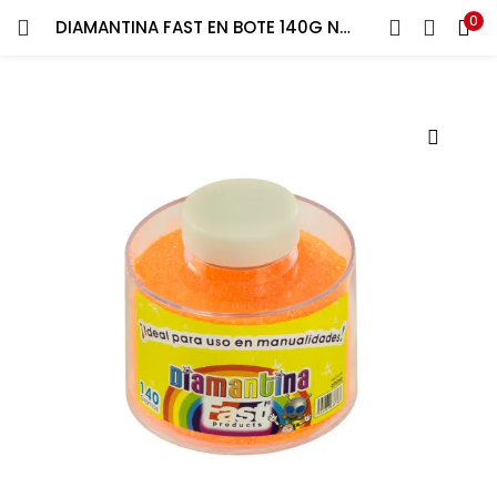
0
DIAMANTINA FAST EN BOTE 140G NARANJA
ENTRAR
REGISTRARSE
Introduce tu nombre de usuario y contraseña para iniciar
sesión.
Recuérdame
¿Contraseña perdida?