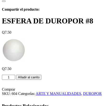
Compartir el producto:
ESFERA DE DUROPOR #8
Q
7.50
Q
7.50
ESFERA
Añadir al carrito
DE
DUROPOR
#8
Comprar
cantidad
SKU:
604
Categorías:
ARTE Y MANUALIDADES
,
DUROPOR
Productos Relacionados