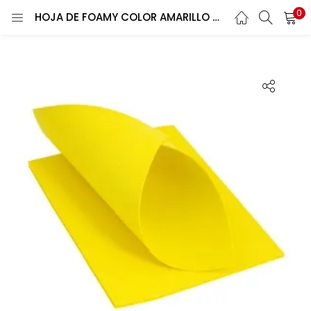
0
HOJA DE FOAMY COLOR AMARILLO CANARIO BRETTON
ENTRAR
REGISTRARSE
Introduce tu nombre de usuario y contraseña para iniciar
sesión.
Recuérdame
¿Contraseña perdida?