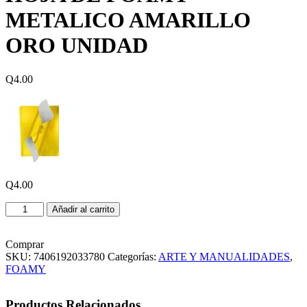
METALICO AMARILLO
ORO UNIDAD
Q
4.00
Q
4.00
HOJA
Añadir al carrito
DE
FOAMY
METALICO
Comprar
AMARILLO
SKU:
7406192033780
Categorías:
ARTE Y MANUALIDADES
,
ORO
FOAMY
UNIDAD
cantidad
Productos Relacionados