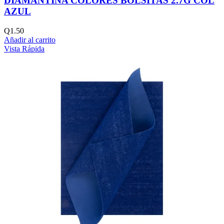
DIAMANTINA COLORES BOLSITAS 2.7G COL
AZUL
Q
1.50
Añadir al carrito
Vista Rápida