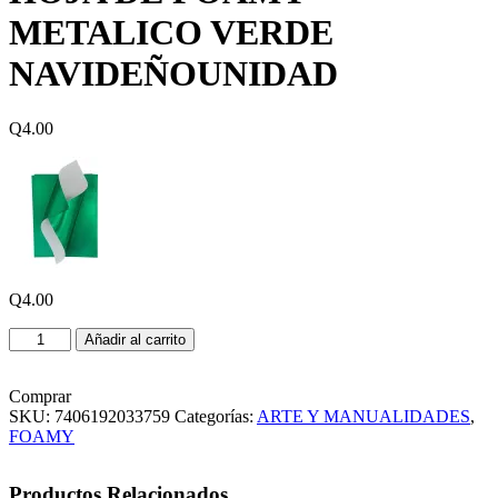
METALICO VERDE
NAVIDEÑOUNIDAD
Q
4.00
Q
4.00
HOJA
Añadir al carrito
DE
FOAMY
METALICO
Comprar
VERDE
SKU:
7406192033759
Categorías:
ARTE Y MANUALIDADES
,
NAVIDEÑOUNIDAD
FOAMY
cantidad
Productos Relacionados