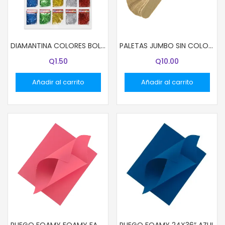
DIAMANTINA COLORES BOLSITAS 2.7G COL VERDE
PALETAS JUMBO SIN COLOR 50 UND.
Q
1.50
Q
10.00
Añadir al carrito
Añadir al carrito
PLIEGO FOAMY FOAMY FAST 24X36″ ROSADO
PLIEGO FOAMY 24X36″ AZUL