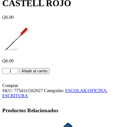
CASTELL ROJO
Q
6.00
Q
6.00
LAPICERO
Añadir al carrito
FABER
CASTELL
ROJO
Comprar
cantidad
SKU:
7754111562027
Categorías:
ESCOLAR-OFICINA
,
ESCRITURA
Productos Relacionados