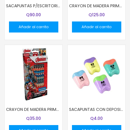
SACAPUNTAS P/ESCRITORIO Y-PLUS ASX1802
CRAYON DE MADERA PRIMAVERA 48COL 03379 NEGRO (48)
Q
90.00
Q
125.00
Añadir al carrito
Añadir al carrito
CRAYON DE MADERA PRIMAVERA 12 COL LARGO 13001 DISNEY NIÑO
SACAPUNTAS CON DEPOSITO Y-PLUS SX23010 SMILE
Q
35.00
Q
4.00