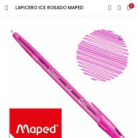
0
LAPICERO ICE ROSADO MAPED
ENTRAR
REGISTRARSE
Introduce tu nombre de usuario y contraseña para iniciar
sesión.
Recuérdame
¿Contraseña perdida?