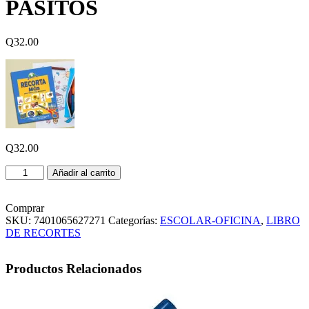
PASITOS
Q
32.00
Q
32.00
LIBRO
Añadir al carrito
RECORTA
MAS
MIS
Comprar
PASITOS
SKU:
7401065627271
Categorías:
ESCOLAR-OFICINA
,
LIBRO
cantidad
DE RECORTES
Productos Relacionados