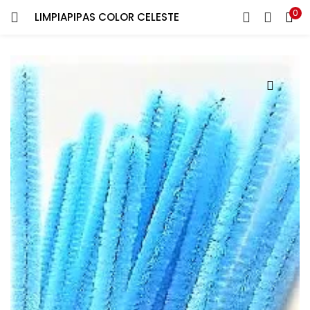
0
LIMPIAPIPAS COLOR CELESTE
ENTRAR
REGISTRARSE
Introduce tu nombre de usuario y contraseña para iniciar
sesión.
Recuérdame
¿Contraseña perdida?