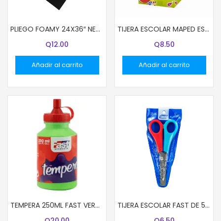
PLIEGO FOAMY 24X36″ NEGRO
TIJERA ESCOLAR MAPED ESSENTIALS 13 CMS. (5″) COLORES SURTIDOS
Q
12.00
Q
8.50
Añadir al carrito
Añadir al carrito
TEMPERA 250ML FAST VERDE LIMA
TIJERA ESCOLAR FAST DE 5″ COLORFUL
Q
20.00
Q
6.50