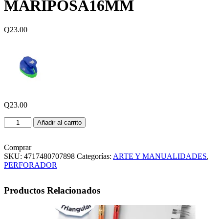
MARIPOSA16MM
Q
23.00
Q
23.00
PERFORADOR
Añadir al carrito
DISEÑO
MARIPOSA16MM
cantidad
Comprar
SKU:
4717480707898
Categorías:
ARTE Y MANUALIDADES
,
PERFORADOR
Productos Relacionados