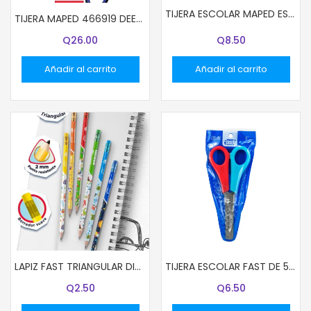
TIJERA ESCOLAR MAPED ESSENTIALS 13 CMS. (5″) COLORES SURTIDOS
TIJERA MAPED 466919 DEEPSEA PARADISE 16CM (6″1/3)
Q
26.00
Q
8.50
Añadir al carrito
Añadir al carrito
LAPIZ FAST TRIANGULAR DISEÑO KIDS UNIDAD
TIJERA ESCOLAR FAST DE 5″ COLORFUL
Q
2.50
Q
6.50