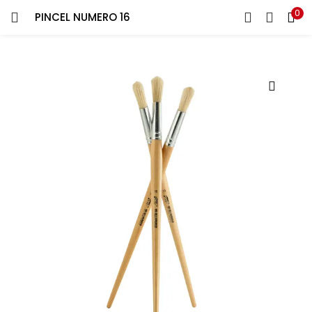
0
PINCEL NUMERO 16
ENTRAR
REGISTRARSE
Introduce tu nombre de usuario y contraseña para iniciar
sesión.
Recuérdame
¿Contraseña perdida?