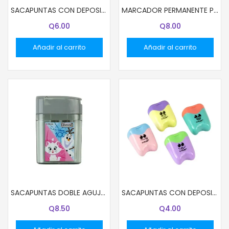
SACAPUNTAS CON DEPOSITO Y-PLUS SX23020 SMILE DOBLE
MARCADOR PERMANENTE PILOT AZUL SCA-400
Q
6.00
Q
8.00
Añadir al carrito
Añadir al carrito
SACAPUNTAS DOBLE AGUJERO CON DEPOSITO DISNEY NIÑAS
SACAPUNTAS CON DEPOSITO Y-PLUS SX23010 SMILE
Q
8.50
Q
4.00