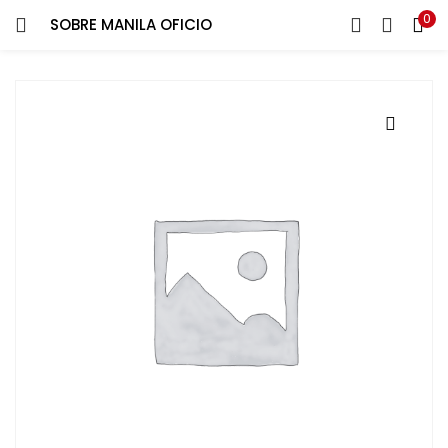
0
SOBRE MANILA OFICIO
ENTRAR
REGISTRARSE
Introduce tu nombre de usuario y contraseña para iniciar
sesión.
Recuérdame
¿Contraseña perdida?