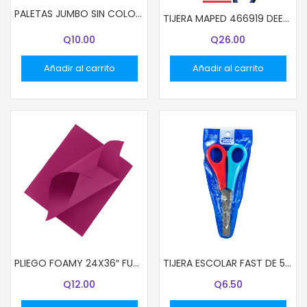
PALETAS JUMBO SIN COLOR 50 UND.
TIJERA MAPED 466919 DEEPSEA PARADISE 16CM (6″1/3)
Q
10.00
Q
26.00
Añadir al carrito
Añadir al carrito
PLIEGO FOAMY 24X36″ FUCSIA
TIJERA ESCOLAR FAST DE 5″ COLORFUL
Q
12.00
Q
6.50