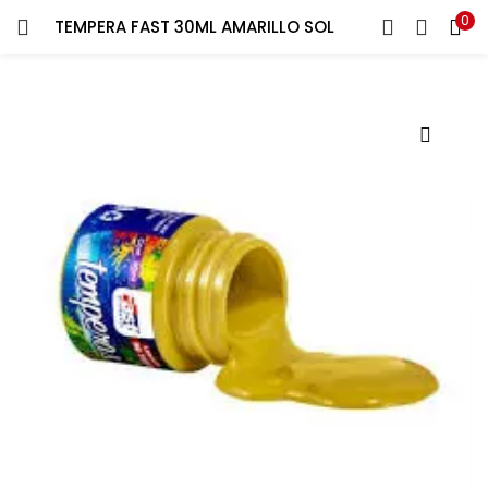
0
TEMPERA FAST 30ML AMARILLO SOL
ENTRAR
REGISTRARSE
Introduce tu nombre de usuario y contraseña para iniciar
sesión.
Recuérdame
¿Contraseña perdida?