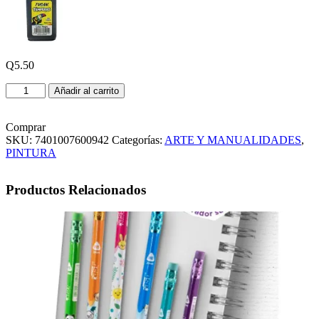
Q
5.50
TEMPERA
Añadir al carrito
TUCAN
45G
COLOR
Comprar
NEGRO
SKU:
7401007600942
Categorías:
ARTE Y MANUALIDADES
,
cantidad
PINTURA
Productos Relacionados