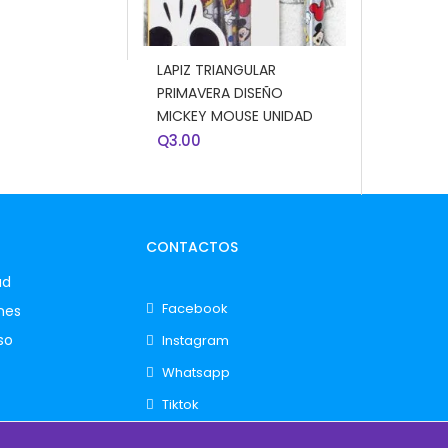
AÑADIR AL CARRITO
LAPIZ TRIANGULAR
PRIMAVERA DISEÑO
MICKEY MOUSE UNIDAD
Q
3.00
CONTACTOS
ad
Facebook
nes
so
Instagram
Whatsapp
Tiktok