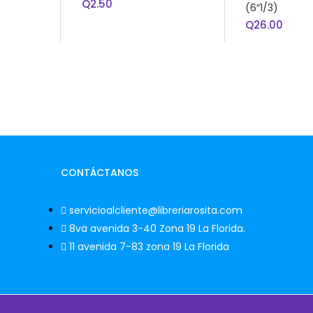
Q
2.50
(6″1/3)
Q
26.00
CONTÁCTANOS
servicioalcliente@libreriarosita.com
8va avenida 3-40 Zona 19 La Florida.
11 avenida 7-83 zona 19 La Florida