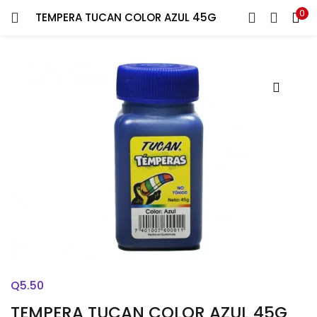
0
TEMPERA TUCAN COLOR AZUL 45G
ENTRAR
REGISTRARSE
Introduce tu nombre de usuario y contraseña para iniciar
sesión.
Recuérdame
¿Contraseña perdida?
Q
5.50
TEMPERA TUCAN COLOR AZUL 45G