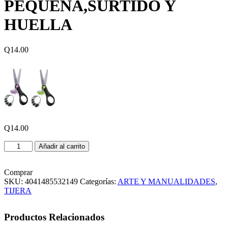
PEQUEÑA,SURTIDO Y
HUELLA
Q
14.00
Q
14.00
TIJERA
Añadir al carrito
KOOPY
PEQUEÑA,SURTIDO
Y
Comprar
HUELLA
SKU:
4041485532149
Categorías:
ARTE Y MANUALIDADES
,
cantidad
TIJERA
Productos Relacionados