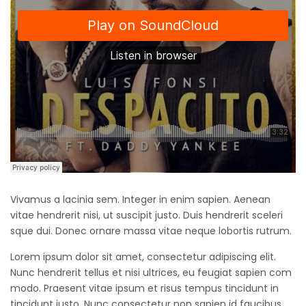
Vivamus a lacinia sem. Integer in enim sapien. Aenean
vitae hendrerit nisi, ut suscipit justo. Duis hendrerit sceleri
sque dui. Donec ornare massa vitae neque lobortis rutrum.
Lorem ipsum dolor sit amet, consectetur adipiscing elit.
Nunc hendrerit tellus et nisi ultrices, eu feugiat sapien com
modo. Praesent vitae ipsum et risus tempus tincidunt in
tincidunt justo. Nunc consectetur non sapien id faucibus.