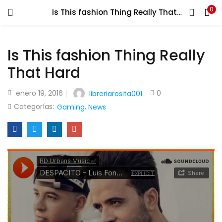
0
Is This fashion Thing Really That Hard
ENTRAR
REGISTRARSE
Introduce tu nombre de usuario y contraseña para iniciar
Is This fashion Thing Really
sesión.
That Hard
enero 19, 2016
0
libreriarosita001
Categorías:
,
Gaming
News
Recuérdame
¿Contraseña perdida?