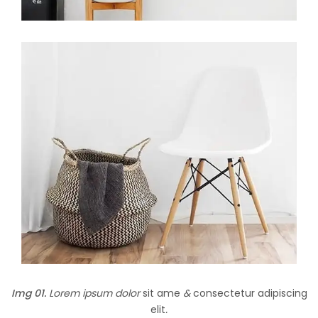
Img 01.
Lorem ipsum dolor
sit ame
&
consectetur adipiscing
elit
.