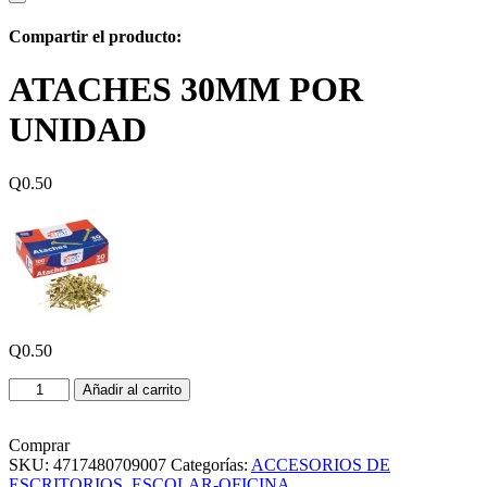
Compartir el producto:
ATACHES 30MM POR
UNIDAD
Q
0.50
Q
0.50
ATACHES
Añadir al carrito
30MM
POR
UNIDAD
Comprar
cantidad
SKU:
4717480709007
Categorías:
ACCESORIOS DE
ESCRITORIOS
,
ESCOLAR-OFICINA