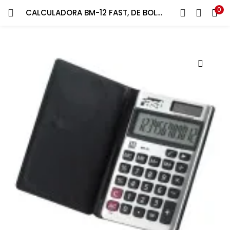
0
CALCULADORA BM-12 FAST, DE BOLSILLO
ENTRAR
REGISTRARSE
Introduce tu nombre de usuario y contraseña para iniciar
sesión.
Recuérdame
¿Contraseña perdida?