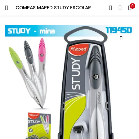
0
COMPAS MAPED STUDY ESCOLAR
ENTRAR
REGISTRARSE
Introduce tu nombre de usuario y contraseña para iniciar
sesión.
Recuérdame
¿Contraseña perdida?