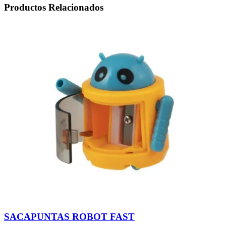
Productos Relacionados
NIÑA
(96)
cantidad
SACAPUNTAS ROBOT FAST