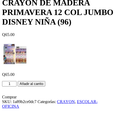
CRAYON DE MADERA
PRIMAVERA 12 COL JUMBO
DISNEY NIÑA (96)
Q
65.00
Q
65.00
CRAYON
Añadir al carrito
DE
MADERA
PRIMAVERA
Comprar
12
SKU:
1a89b2ce0dc7
Categorías:
CRAYON
,
ESCOLAR-
COL
OFICINA
JUMBO
DISNEY