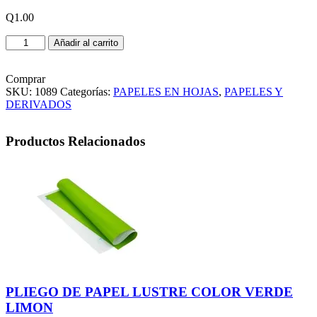
Q
1.00
HOJA
Añadir al carrito
ARCOIRIS
LISO
CARTA
Comprar
COLOR
SKU:
1089
Categorías:
PAPELES EN HOJAS
,
PAPELES Y
BLANCO
DERIVADOS
cantidad
Productos Relacionados
PLIEGO DE PAPEL LUSTRE COLOR VERDE
LIMON