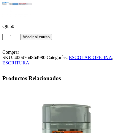
Q
8.50
LAPICERO
Añadir al carrito
EN
GEL
EDDING
Comprar
COLOR
SKU:
4004764864980
Categorías:
ESCOLAR-OFICINA
,
AZUL
ESCRITURA
cantidad
Productos Relacionados