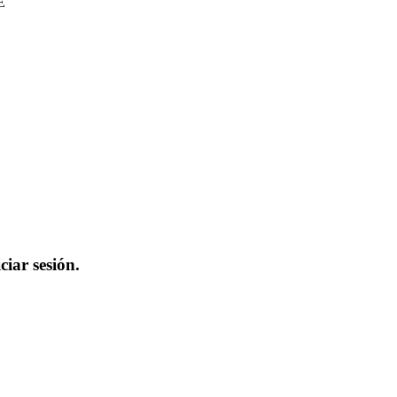
E
iar sesión.