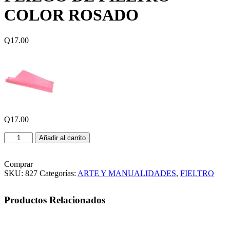
COLOR ROSADO
Q
17.00
Q
17.00
PLIEGO
Añadir al carrito
DE
FIELTRO
COLOR
Comprar
ROSADO
SKU:
827
Categorías:
ARTE Y MANUALIDADES
,
FIELTRO
cantidad
Productos Relacionados