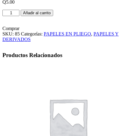
Q
5.00
PLIEGO
Añadir al carrito
DE
PAPEL
ARCOIRIS
Comprar
LISO
SKU:
85
Categorías:
PAPELES EN PLIEGO
,
PAPELES Y
AQUA
DERIVADOS
cantidad
Productos Relacionados