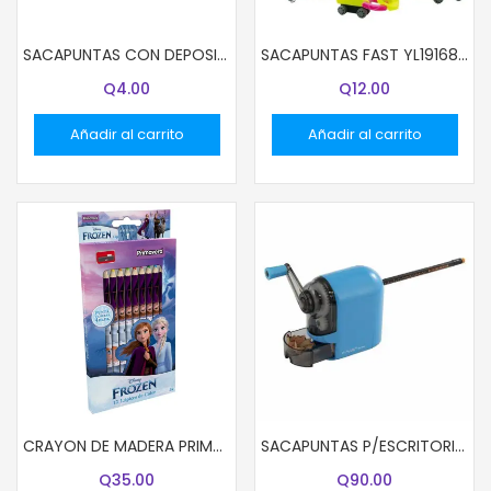
SACAPUNTAS CON DEPOSITO Y-PLUS SX23010 SMILE
SACAPUNTAS FAST YL191686 TRACTOR BX1
Q
4.00
Q
12.00
Añadir al carrito
Añadir al carrito
CRAYON DE MADERA PRIMAVERA 12 COL LARGO 13002 DISNEY NIÑA
SACAPUNTAS P/ESCRITORIO Y-PLUS ASX1802
Q
35.00
Q
90.00