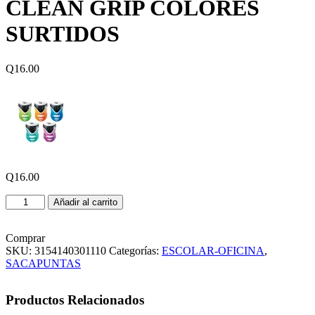
CLEAN GRIP COLORES
SURTIDOS
Q
16.00
Q
16.00
SACAPUNTAS
Añadir al carrito
MAPED
CLEAN
GRIP
Comprar
COLORES
SKU:
3154140301110
Categorías:
ESCOLAR-OFICINA
,
SURTIDOS
SACAPUNTAS
cantidad
Productos Relacionados