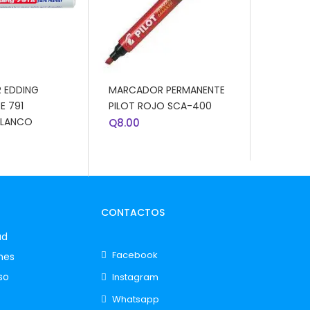
 CARRITO
AÑADIR AL CARRITO
 EDDING
MARCADOR PERMANENTE
E 791
PILOT ROJO SCA-400
BLANCO
Q
8.00
CONTACTOS
ad
Facebook
nes
so
Instagram
Whatsapp