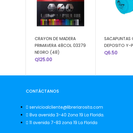
AÑADIR AL CARRITO
AÑADIR AL CA
CRAYON DE MADERA
SACAPUNTAS
PRIMAVERA 48COL 03379
DEPOSITO Y-P
NEGRO (48)
Q
6.50
Q
125.00
CONTÁCTANOS
servicioalcliente@libreriarosita.com
8va avenida 3-40 Zona 19 La Florida.
11 avenida 7-83 zona 19 La Florida