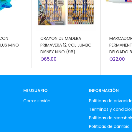
RRITO
AÑADIR AL CARRITO
AÑADIR AL
 CON
CRAYON DE MADERA
MARCADOR
LUS MINO
PRIMAVERA 12 COL JUMBO
PERMANENT
DISNEY NIÑO (96)
DELGADO 
Q
65.00
Q
22.00
MI USUARIO
INFORMACIÓN
Cerrar sesión
Políticas de privacid
Términos y condicio
Políticas de reembol
Políticas de cambio