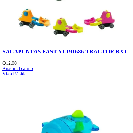
SACAPUNTAS FAST YL191686 TRACTOR BX1
Q
12.00
Añadir al carrito
Vista Rápida