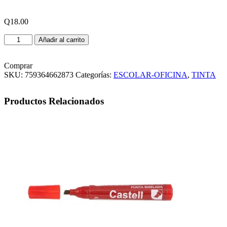
Q
18.00
TINTA
Añadir al carrito
PARA
MARCADOR
COLOR
Comprar
ROJO
SKU:
759364662873
Categorías:
ESCOLAR-OFICINA
,
TINTA
CASTELL
cantidad
Productos Relacionados